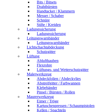
Bits / Bitsets
Drahtbürsten
Handtacker / Klammern
Messer / Schaber
Schnüre
Stifte / Kreiden
Ladungssicherung
Ladungssicherung
Leitungswarnbänder
Leitungswarnbänder
Lichtschachtabdeckung
Schutzgitter
Lüftung
Ablufthauben
Flexrohre
Lüftungs- und Wetterschutzgitter
Malerwerkzeug
Abdeckfolien / Abdeckvlies
Abstreifgitter / Farbwannen
Klebebänder
Pinsel / Bürsten / Rollen
Maurerwerkzeug
Eimer / Tröge
Kartuschenpressen / Schaumpistolen
Kellen / Spachteln