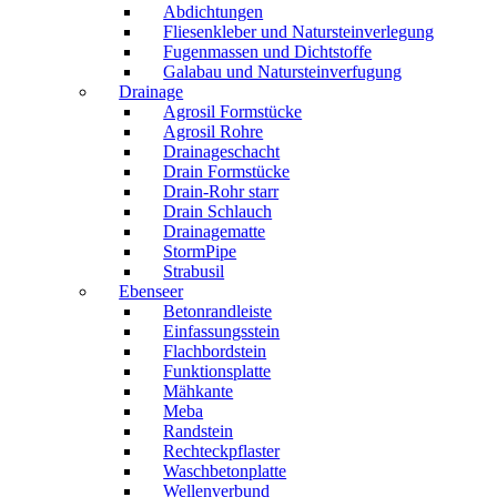
Abdichtungen
Fliesenkleber und Natursteinverlegung
Fugenmassen und Dichtstoffe
Galabau und Natursteinverfugung
Drainage
Agrosil Formstücke
Agrosil Rohre
Drainageschacht
Drain Formstücke
Drain-Rohr starr
Drain Schlauch
Drainagematte
StormPipe
Strabusil
Ebenseer
Betonrandleiste
Einfassungsstein
Flachbordstein
Funktionsplatte
Mähkante
Meba
Randstein
Rechteckpflaster
Waschbetonplatte
Wellenverbund