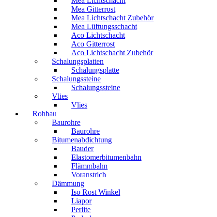
Mea Lichtschacht
Mea Gitterrost
Mea Lichtschacht Zubehör
Mea Lüftungsschacht
Aco Lichtschacht
Aco Gitterrost
Aco Lichtschacht Zubehör
Schalungsplatten
Schalungsplatte
Schalungssteine
Schalungssteine
Vlies
Vlies
Rohbau
Baurohre
Baurohre
Bitumenabdichtung
Bauder
Elastomerbitumenbahn
Flämmbahn
Voranstrich
Dämmung
Iso Rost Winkel
Liapor
Perlite