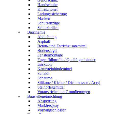
Gehörschutz
Handschuhe
Knieschoner
Ladungssicherung
Masken
Schutzanzüge
Schutzbrillen
Bauchemie
Abdichtung
Asphalt
Beton- und Estrichzusatzmittel
Bodensiegel
Fenstermontage
Fugenfüllprofile / Quellfugenbänder
Injektion
Natursteinbindemittel
Schalöl
Schäume
Silikone / Kleber / Dichtmassen / Acryl
Steinpflegemittel
Voranstriche und Grundierungen
Baustelleneinrichtung
Absperrung
Markierspray
Vorhangschlösser