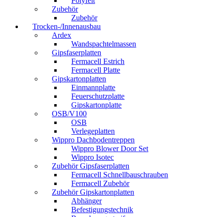
Polyfelt
Zubehör
Zubehör
Trocken-/Innenausbau
Ardex
Wandspachtelmassen
Gipsfaserplatten
Fermacell Estrich
Fermacell Platte
Gipskartonplatten
Einmannplatte
Feuerschutzplatte
Gipskartonplatte
OSB/V100
OSB
Verlegeplatten
Wippro Dachbodentreppen
Wippro Blower Door Set
Wippro Isotec
Zubehör Gipsfaserplatten
Fermacell Schnellbauschrauben
Fermacell Zubehör
Zubehör Gipskartonplatten
Abhänger
Befestigungstechnik