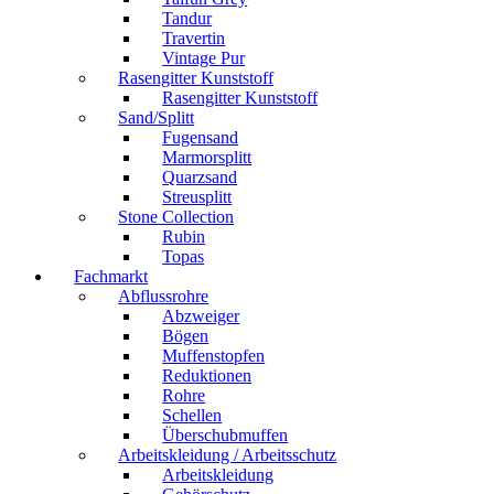
Tandur
Travertin
Vintage Pur
Rasengitter Kunststoff
Rasengitter Kunststoff
Sand/Splitt
Fugensand
Marmorsplitt
Quarzsand
Streusplitt
Stone Collection
Rubin
Topas
Fachmarkt
Abflussrohre
Abzweiger
Bögen
Muffenstopfen
Reduktionen
Rohre
Schellen
Überschubmuffen
Arbeitskleidung / Arbeitsschutz
Arbeitskleidung