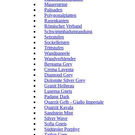
Mauersteine
Palisaden
Polygonalplatten
Rasenkanten
Römischer Verband
Schwimmbadumrandung
Setzstufen
Sockelleisten
Trittstufen
Wandpaneele
Wandverblender
Bergama Grey
Crema Laventa
Diamond Grey
Dolomite Silver Grey
Granit Hellgrau
Luserna Gneis
Padang Dark
Quarzit Gelb - Giallo Imperiale
Quarzit Kavala
Sandstein Mint
Silver Wave
Sofia Gneis
Südtiroler Porphyr
Taifun Grey