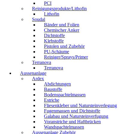
PCI
Reinigungsprodukte/Lithofin
Lithofin
Soudal
Bänder und Folien
Chemischer Anker
Dichtstoffe
Klebstoffe
Pistolen und Zubehör
PU-Schäume
Reiniger/Sprays/Primer
Terranova
Terranova
Aussenanlage
Ardex
Abdichtungen
Baustoffe
Bodenspachtelmassen
Estriche
Fliesenkleber und Natursteinverlegung
Fugenmassen und Dichtstoffe
Galabau und Natursteinverfugung
Voranstriche und Haftbrücken
Wandspachtelmassen
Aussenanlage Zubehör