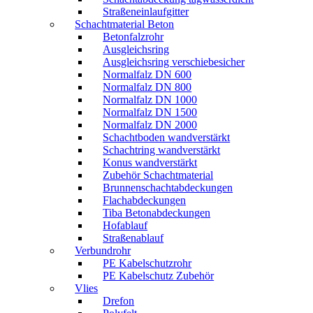
Straßeneinlaufgitter
Schachtmaterial Beton
Betonfalzrohr
Ausgleichsring
Ausgleichsring verschiebesicher
Normalfalz DN 600
Normalfalz DN 800
Normalfalz DN 1000
Normalfalz DN 1500
Normalfalz DN 2000
Schachtboden wandverstärkt
Schachtring wandverstärkt
Konus wandverstärkt
Zubehör Schachtmaterial
Brunnenschachtabdeckungen
Flachabdeckungen
Tiba Betonabdeckungen
Hofablauf
Straßenablauf
Verbundrohr
PE Kabelschutzrohr
PE Kabelschutz Zubehör
Vlies
Drefon