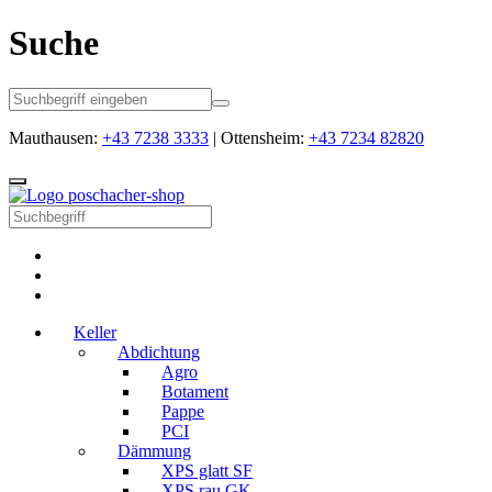
Suche
Mauthausen:
+43 7238 3333
| Ottensheim:
+43 7234 82820
Keller
Abdichtung
Agro
Botament
Pappe
PCI
Dämmung
XPS glatt SF
XPS rau GK