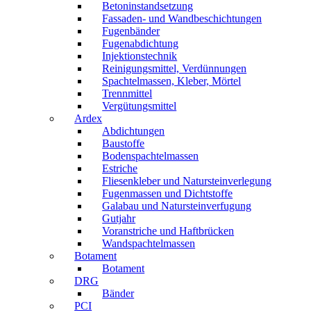
Betoninstandsetzung
Fassaden- und Wandbeschichtungen
Fugenbänder
Fugenabdichtung
Injektionstechnik
Reinigungsmittel, Verdünnungen
Spachtelmassen, Kleber, Mörtel
Trennmittel
Vergütungsmittel
Ardex
Abdichtungen
Baustoffe
Bodenspachtelmassen
Estriche
Fliesenkleber und Natursteinverlegung
Fugenmassen und Dichtstoffe
Galabau und Natursteinverfugung
Gutjahr
Voranstriche und Haftbrücken
Wandspachtelmassen
Botament
Botament
DRG
Bänder
PCI