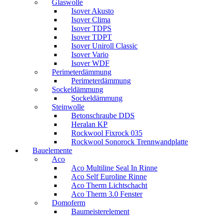
Glaswolle
Isover Akusto
Isover Clima
Isover TDPS
Isover TDPT
Isover Uniroll Classic
Isover Vario
Isover WDF
Perimeterdämmung
Perimeterdämmung
Sockeldämmung
Sockeldämmung
Steinwolle
Betonschraube DDS
Heralan KP
Rockwool Fixrock 035
Rockwool Sonorock Trennwandplatte
Bauelemente
Aco
Aco Multiline Seal In Rinne
Aco Self Euroline Rinne
Aco Therm Lichtschacht
Aco Therm 3.0 Fenster
Domoferm
Baumeisterelement