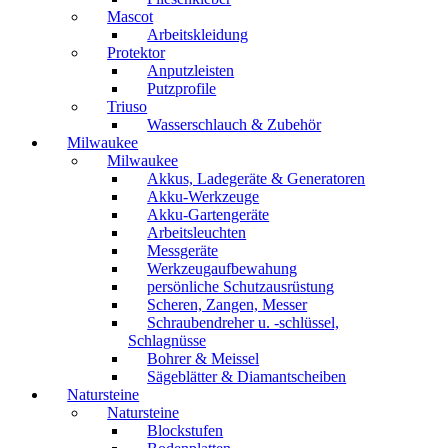
Mascot
Arbeitskleidung
Protektor
Anputzleisten
Putzprofile
Triuso
Wasserschlauch & Zubehör
Milwaukee
Milwaukee
Akkus, Ladegeräte & Generatoren
Akku-Werkzeuge
Akku-Gartengeräte
Arbeitsleuchten
Messgeräte
Werkzeugaufbewahung
persönliche Schutzausrüstung
Scheren, Zangen, Messer
Schraubendreher u. -schlüssel,
Schlagnüsse
Bohrer & Meissel
Sägeblätter & Diamantscheiben
Natursteine
Natursteine
Blockstufen