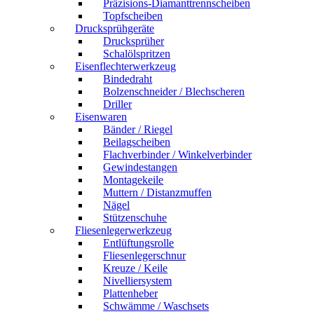
Präzisions-Diamanttrennscheiben
Topfscheiben
Drucksprühgeräte
Drucksprüher
Schalölspritzen
Eisenflechterwerkzeug
Bindedraht
Bolzenschneider / Blechscheren
Driller
Eisenwaren
Bänder / Riegel
Beilagscheiben
Flachverbinder / Winkelverbinder
Gewindestangen
Montagekeile
Muttern / Distanzmuffen
Nägel
Stützenschuhe
Fliesenlegerwerkzeug
Entlüftungsrolle
Fliesenlegerschnur
Kreuze / Keile
Nivelliersystem
Plattenheber
Schwämme / Waschsets