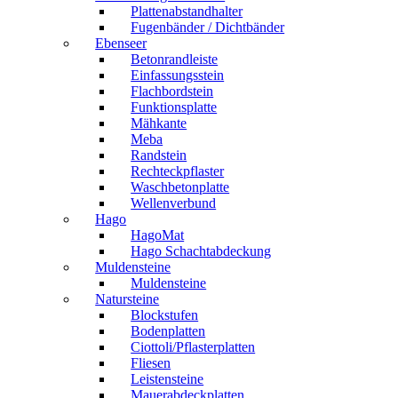
Plattenabstandhalter
Fugenbänder / Dichtbänder
Ebenseer
Betonrandleiste
Einfassungsstein
Flachbordstein
Funktionsplatte
Mähkante
Meba
Randstein
Rechteckpflaster
Waschbetonplatte
Wellenverbund
Hago
HagoMat
Hago Schachtabdeckung
Muldensteine
Muldensteine
Natursteine
Blockstufen
Bodenplatten
Ciottoli/Pflasterplatten
Fliesen
Leistensteine
Mauerabdeckplatten