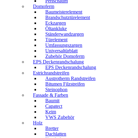
Perlschaum
Domoferm
Baumeisterelement
Brandschutztürelement
Eckzargen
Öltankluke
Ständerwandzargen
Türelement
Umfassungszargen
Universaltürblatt
Zubehör Domoferm
EPS Deckenrandschalung
EPS Deckenrandschalung
Estrichrandstreifen
Austrotherm Randstreifen
Bitumen Filzstreifen
Steinophon
Fassade & Farben
Baumit
Capatect
Keim
VWS Zubehör
Holz
Bretter
Dachlatten