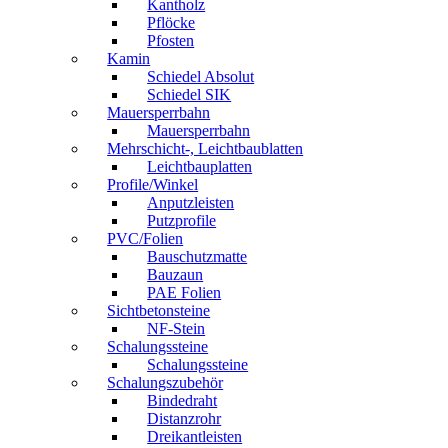
Kantholz
Pflöcke
Pfosten
Kamin
Schiedel Absolut
Schiedel SIK
Mauersperrbahn
Mauersperrbahn
Mehrschicht-, Leichtbaublatten
Leichtbauplatten
Profile/Winkel
Anputzleisten
Putzprofile
PVC/Folien
Bauschutzmatte
Bauzaun
PAE Folien
Sichtbetonsteine
NF-Stein
Schalungssteine
Schalungssteine
Schalungszubehör
Bindedraht
Distanzrohr
Dreikantleisten