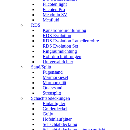
Filcoten light
Filcoten Pro
Meadrain SV
Meafluid
RDS
Kanalrohrdurchführung
RDS Evolution
RDS Evolution Lamellenrohre
RDS Evolution Set
Ringraumdichtung
Rohrdurchführungen
Universaltrichter
Sand/Splitt
Fugensand
Marmorkiesel
Marmorsplitt
Quarzsand
Streusplitt
Schachtabdeckungen
Einlaufgitter
Graderdeckel
Gully
Hofeinlaufgitter
Schachtabdeckung
Schachtabdeckung tagwasserdicht