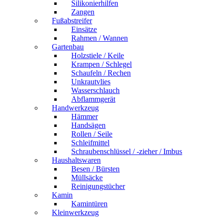
Silikonierhilfen
Zangen
Fußabstreifer
Einsätze
Rahmen / Wannen
Gartenbau
Holzstiele / Keile
Krampen / Schlegel
Schaufeln / Rechen
Unkrautvlies
Wasserschlauch
Abflammgerät
Handwerkzeug
Hämmer
Handsägen
Rollen / Seile
Schleifmittel
Schraubenschlüssel / -zieher / Imbus
Haushaltswaren
Besen / Bürsten
Müllsäcke
Reinigungstücher
Kamin
Kamintüren
Kleinwerkzeug