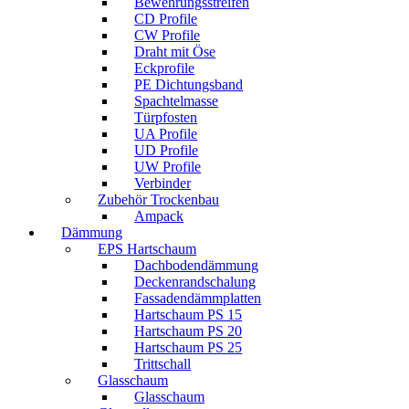
Bewehrungsstreifen
CD Profile
CW Profile
Draht mit Öse
Eckprofile
PE Dichtungsband
Spachtelmasse
Türpfosten
UA Profile
UD Profile
UW Profile
Verbinder
Zubehör Trockenbau
Ampack
Dämmung
EPS Hartschaum
Dachbodendämmung
Deckenrandschalung
Fassadendämmplatten
Hartschaum PS 15
Hartschaum PS 20
Hartschaum PS 25
Trittschall
Glasschaum
Glasschaum