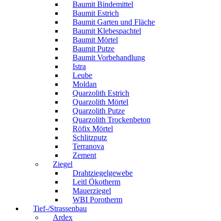
Baumit Bindemittel
Baumit Estrich
Baumit Garten und Fläche
Baumit Klebespachtel
Baumit Mörtel
Baumit Putze
Baumit Vorbehandlung
Istra
Leube
Moldan
Quarzolith Estrich
Quarzolith Mörtel
Quarzolith Putze
Quarzolith Trockenbeton
Röfix Mörtel
Schlitzputz
Terranova
Zement
Ziegel
Drahtziegelgewebe
Leitl Ökotherm
Mauerziegel
WBI Porotherm
Tief-/Strassenbau
Ardex