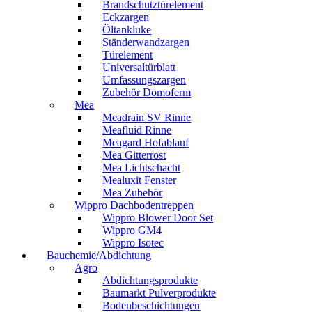
Brandschutztürelement
Eckzargen
Öltankluke
Ständerwandzargen
Türelement
Universaltürblatt
Umfassungszargen
Zubehör Domoferm
Mea
Meadrain SV Rinne
Meafluid Rinne
Meagard Hofablauf
Mea Gitterrost
Mea Lichtschacht
Mealuxit Fenster
Mea Zubehör
Wippro Dachbodentreppen
Wippro Blower Door Set
Wippro GM4
Wippro Isotec
Bauchemie/Abdichtung
Agro
Abdichtungsprodukte
Baumarkt Pulverprodukte
Bodenbeschichtungen