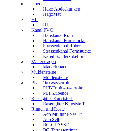
Hago
Hago Abdeckungen
HagoMat
HL
HL
Kanal PVC
Hauskanal Rohr
Hauskanal Formstücke
Strassenkanal Rohre
Strassenkanal Formstücke
Kanal Sonderzubehör
Mauerkragen
Mauerkragen
Muldensteine
Muldensteine
PLT Trinkwasserrohr
PLT-Trinkwasserrohr
PLT Zubehör
Rasengitter Kunststoff
Rasengitter Kunststoff
Rinnen und Roste
Aco Multiline Seal In
Aco Self
BG-CLASSIC
BG Terrassenrinne