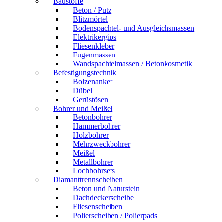
Baustoffe
Beton / Putz
Blitzmörtel
Bodenspachtel- und Ausgleichsmassen
Elektrikergips
Fliesenkleber
Fugenmassen
Wandspachtelmassen / Betonkosmetik
Befestigungstechnik
Bolzenanker
Dübel
Gerüstösen
Bohrer und Meißel
Betonbohrer
Hammerbohrer
Holzbohrer
Mehrzweckbohrer
Meißel
Metallbohrer
Lochbohrsets
Diamanttrennscheiben
Beton und Naturstein
Dachdeckerscheibe
Fliesenscheiben
Polierscheiben / Polierpads