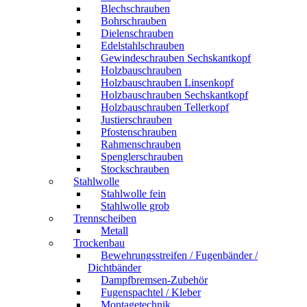
Blechschrauben
Bohrschrauben
Dielenschrauben
Edelstahlschrauben
Gewindeschrauben Sechskantkopf
Holzbauschrauben
Holzbauschrauben Linsenkopf
Holzbauschrauben Sechskantkopf
Holzbauschrauben Tellerkopf
Justierschrauben
Pfostenschrauben
Rahmenschrauben
Spenglerschrauben
Stockschrauben
Stahlwolle
Stahlwolle fein
Stahlwolle grob
Trennscheiben
Metall
Trockenbau
Bewehrungsstreifen / Fugenbänder /
Dichtbänder
Dampfbremsen-Zubehör
Fugenspachtel / Kleber
Montagetechnik