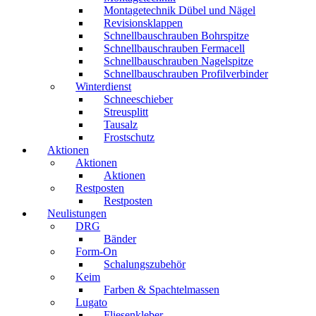
Montagetechnik Dübel und Nägel
Revisionsklappen
Schnellbauschrauben Bohrspitze
Schnellbauschrauben Fermacell
Schnellbauschrauben Nagelspitze
Schnellbauschrauben Profilverbinder
Winterdienst
Schneeschieber
Streusplitt
Tausalz
Frostschutz
Aktionen
Aktionen
Aktionen
Restposten
Restposten
Neulistungen
DRG
Bänder
Form-On
Schalungszubehör
Keim
Farben & Spachtelmassen
Lugato
Fliesenkleber