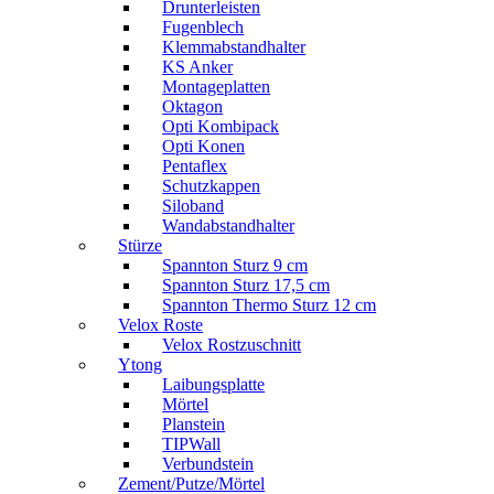
Drunterleisten
Fugenblech
Klemmabstandhalter
KS Anker
Montageplatten
Oktagon
Opti Kombipack
Opti Konen
Pentaflex
Schutzkappen
Siloband
Wandabstandhalter
Stürze
Spannton Sturz 9 cm
Spannton Sturz 17,5 cm
Spannton Thermo Sturz 12 cm
Velox Roste
Velox Rostzuschnitt
Ytong
Laibungsplatte
Mörtel
Planstein
TIPWall
Verbundstein
Zement/Putze/Mörtel