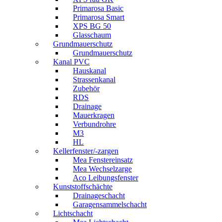
Primarosa Basic
Primarosa Smart
XPS BG 50
Glasschaum
Grundmauerschutz
Grundmauerschutz
Kanal PVC
Hauskanal
Strassenkanal
Zubehör
RDS
Drainage
Mauerkragen
Verbundrohre
M3
HL
Kellerfenster/-zargen
Mea Fenstereinsatz
Mea Wechselzarge
Aco Leibungsfenster
Kunststoffschächte
Drainageschacht
Garagensammelschacht
Lichtschacht