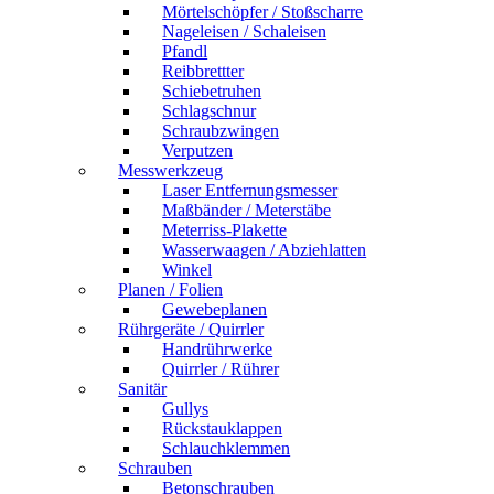
Mörtelschöpfer / Stoßscharre
Nageleisen / Schaleisen
Pfandl
Reibbrettter
Schiebetruhen
Schlagschnur
Schraubzwingen
Verputzen
Messwerkzeug
Laser Entfernungsmesser
Maßbänder / Meterstäbe
Meterriss-Plakette
Wasserwaagen / Abziehlatten
Winkel
Planen / Folien
Gewebeplanen
Rührgeräte / Quirrler
Handrührwerke
Quirrler / Rührer
Sanitär
Gullys
Rückstauklappen
Schlauchklemmen
Schrauben
Betonschrauben